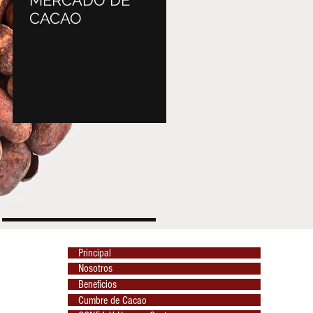
MERCADO DE
subida del precio
CACAO
cacao?
Principal
Nosotros
Beneficios
Cumbre de Cacao